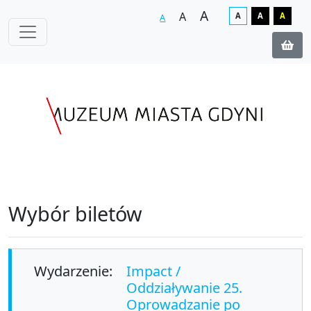
A
A
A
A
A
A
Wybór biletów
Wydarzenie:
Impact /
Oddziaływanie 25.
Oprowadzanie po